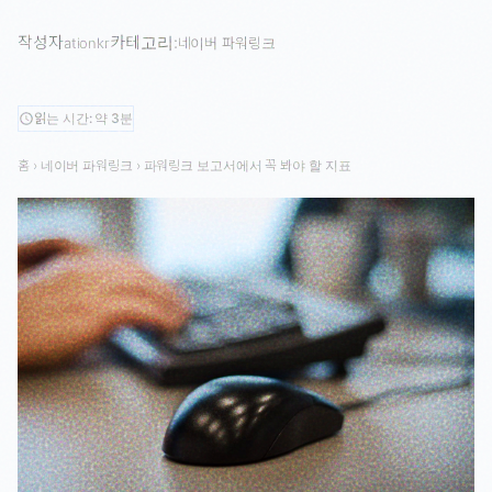
작성자
카테고리:
ationkr
네이버 파워링크
읽는 시간: 약 3분
schedule
홈
›
네이버 파워링크
›
파워링크 보고서에서 꼭 봐야 할 지표