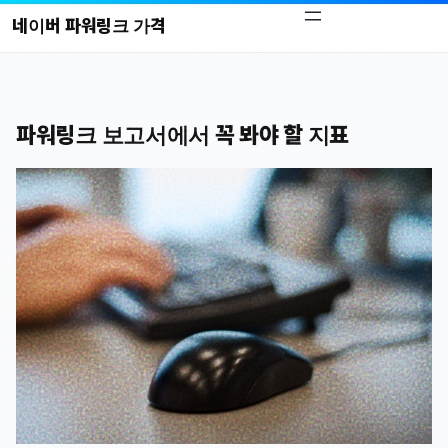
콘
네이버 파워링크 가격
텐
츠
로
바
파워링크 보고서에서 꼭 봐야 할 지표
로
가
기