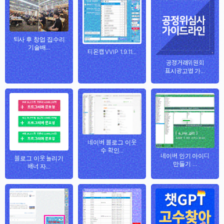
퇴사 후 창업 집수리
기술배...
티온캡 VVIP 1.9.11...
공정거래위원회
표시광고법 가...
네이버 블로그 이웃
수 확인...
네이버 인기 아이디
블로그 이웃 늘리기
만들기 ...
배너 자...