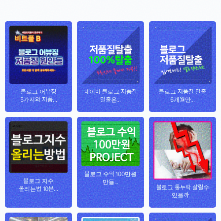
블로그 어뷰징
네이버 블로그 저품질
블로그 저품질 탈출
5가지와 저품...
탈출은...
6개월만...
블로그 수익 100만원
블로그 지수
만들...
블로그 통누락 살릴수
올리는법 10분...
있을까...