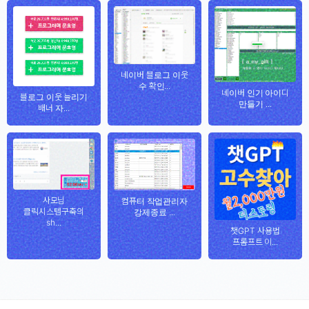
네이버 블로그 이웃
수 확인...
네이버 인기 아이디
블로그 이웃 늘리기
만들기 ...
배너 자...
사모님
컴퓨터 작업관리자
클릭시스템구축의
강제종료 ...
sh...
챗GPT 사용법
프롬프트 이...