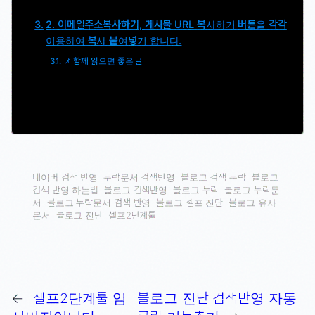
2. 이메일주소복사하기, 게시물 URL 복사하기 버튼을 각각
이용하여 복사 붙여넣기 합니다.
📌 함께 읽으면 좋은 글
네이버 검색 반영
누락문서 검색반영
블로그 검색 누락
블로그
검색 반영 하는법
블로그 검색반영
블로그 누락
블로그 누락문
서
블로그 누락문서 검색 반영
블로그 셀프 진단
블로그 유사
문서
블로그 진단
셀프2단계툴
←
셀프2단계툴 임
블로그 진단 검색반영 자동