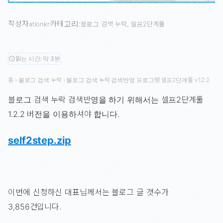
작성자
카테고리:
ationkr
블로그 검색 누락
, 
셀프2단계툴
읽는 시간: 약 3분
schedule
홈
›
블로그 검색 누락
›
블로그 검색 누락 검색반영 프로그램 셀프2단계툴 v1.2.2
블로그 검색 누락 검색반영을 하기 위해서는 셀프2단계툴
1.2.2 버전을 이용하셔야 합니다.
self2step.zip
이번에 신청하신 대표님께서는 블로그 글 갯수가
3,856건입니다.