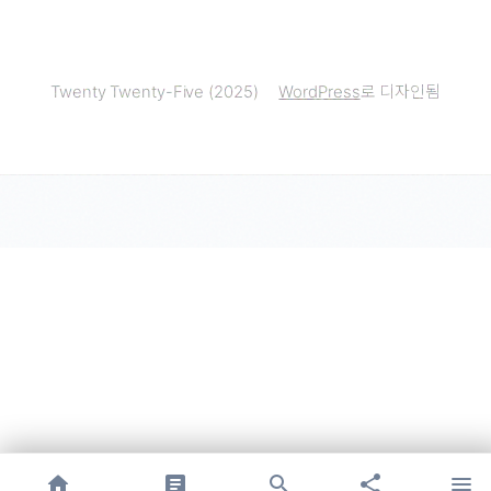
Twenty Twenty-Five (2025)
WordPress
로 디자인됨
search
share
menu
home
article