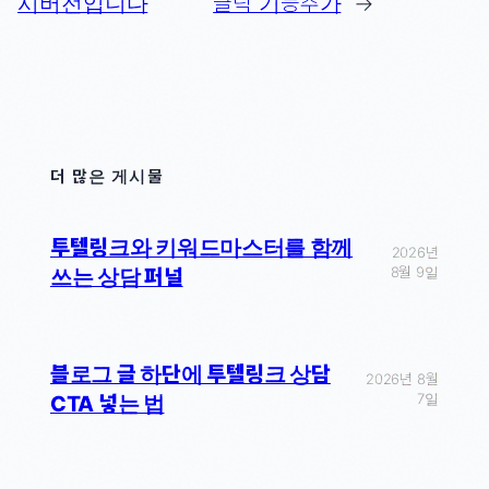
시버전입니다
클릭 기능추가
→
더 많은 게시물
투텔링크와 키워드마스터를 함께
2026년
8월 9일
쓰는 상담 퍼널
블로그 글 하단에 투텔링크 상담
2026년 8월
7일
CTA 넣는 법