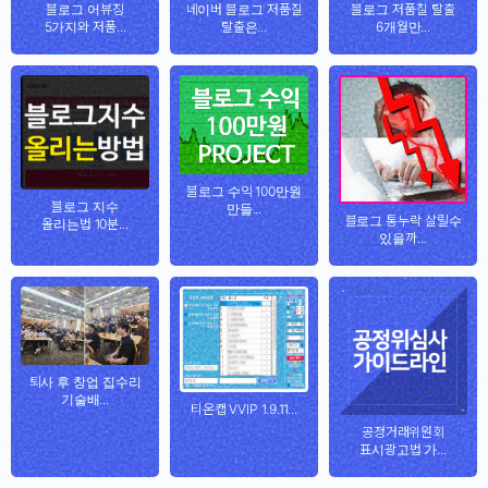
블로그 어뷰징
네이버 블로그 저품질
블로그 저품질 탈출
5가지와 저품...
탈출은...
6개월만...
블로그 수익 100만원
블로그 지수
만들...
블로그 통누락 살릴수
올리는법 10분...
있을까...
퇴사 후 창업 집수리
기술배...
티온캡 VVIP 1.9.11...
공정거래위원회
표시광고법 가...