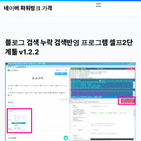
콘
네이버 파워링크 가격
텐
츠
로
바
블로그 검색 누락 검색반영 프로그램 셀프2단
로
계툴 v1.2.2
가
기