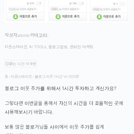
작성자
카테고리:
ationkr
티온스테이션
, 
Ai TOOLs
, 
블로그정보
, 
온라인 마케팅
읽는 시간: 약 9분
schedule
홈
›
티온스테이션
›
블로그 이웃 1시간 Vs 1000원
블로그 이웃 추가를 위해서 1시간 투자하고 계신가요?
그렇다면 이번글을 통해서 자신의 시간을 더 효율적인 곳에
사용해보시기 바랍니다.
보통 많은 블로거님들 사이에서 이웃 추가를 쉽게