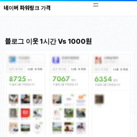
콘
네이버 파워링크 가격
텐
츠
로
바
블로그 이웃 1시간 Vs 1000원
로
가
기