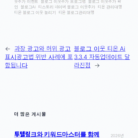
웃추가 이벤트
블로그 이웃추가 프로그램
블로그 이웃추가 확
인
블로그Ai
티스토리 네이버 블로그 이웃추가
티온 관리대행
티온 블로그 이웃 늘리기
티온 블로그관리대행
←
과장 광고와 허위 광고
블로그 이웃 티온 Ai
표시광고법 위반 사례에 포
3.3.4 자동업데이트 달
함됩니다
라진점
→
더 많은 게시물
투텔링크와 키워드마스터를 함께
2026년