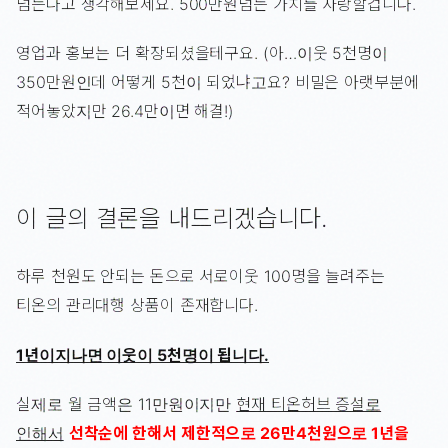
넘는다고 생각해보세요. 500만원넘는 가치를 자랑할겁니다.
영업과 홍보는 더 확장되셨을테구요. (아…이웃 5천명이
350만원인데 어떻게 5천이 되었냐고요? 비밀은 아랫부분에
적어놓았지만 26.4만이면 해결!)
이 글의 결론을 내드리겠습니다.
하루 천원도 안되는 돈으로 서로이웃 100명을 늘려주는
티온의 관리대행 상품이 존재합니다.
1년이지나면 이웃이 5천명이 됩니다.
실제로 월 금액은 11만원이지만
현재 티온허브 증설로
인해서
선착순에 한해서 제한적으로 26만4천원으로 1년을