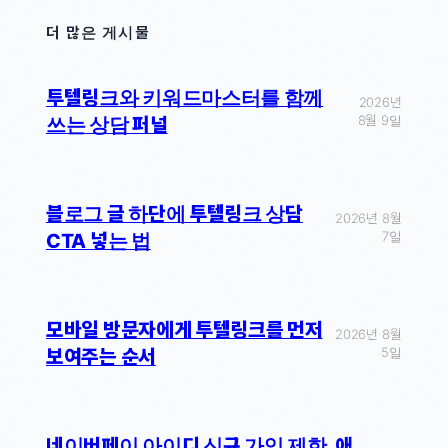
더 많은 게시물
투텔링크와 키워드마스터를 함께
2026년
8월 9일
쓰는 상담 퍼널
블로그 글 하단에 투텔링크 상담
2026년 8월
7일
CTA 넣는 법
모바일 방문자에게 투텔링크를 먼저
2026년 8월
5일
보여주는 순서
네이버페이 아이디 신규 가입 제한, 애