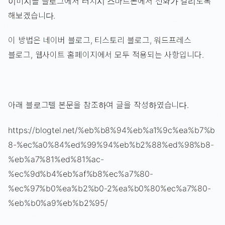
이미지를 블로그에서 터치시 스마트폰에서 전화가 걸리도록
해보겠습니다.
이 방법은 네이버 블로그, 티스토리 블로그, 워드프레스
블로그, 웹사이트 홈페이지에서 모두 적용되는 사항입니다.
아래 블로그텔 본문을 참조하여 글을 작성하였습니다.
https://blogtel.net/%eb%b8%94%eb%a1%9c%ea%b7%b
8-%ec%a0%84%ed%99%94%eb%b2%88%ed%98%b8-
%eb%a7%81%ed%81%ac-
%ec%9d%b4%eb%af%b8%ec%a7%80-
%ec%97%b0%ea%b2%b0-2%ea%b0%80%ec%a7%80-
%eb%b0%a9%eb%b2%95/