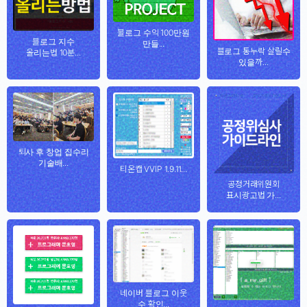
블로그 수익 100만원
블로그 지수
만들...
블로그 통누락 살릴수
올리는법 10분...
있을까...
퇴사 후 창업 집수리
기술배...
티온캡 VVIP 1.9.11...
공정거래위원회
표시광고법 가...
네이버 블로그 이웃
수 확인...