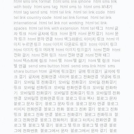
html sms link format
html sms link iphone
html sms link
with body
html sms tag
html sms to
html sms 보내기
html tag send sms
html tel link
html tel link code
html
tel link country code
html tel link format
html tel link
international
html tel link not working
html tel link
spaces
html tel link with extension
html tel 태그
html 글
자 링크
html 글자에 링크
html 문자
html 문자 걸기
html 문
자 링크
html 문자 연결
html 백그라운드 이미지 링크
html 이
미지 누르면 링크
html 이미지 다운로드 링크
html 이미지 링크
html 이미지 링크 여러개
html 이미지 링크걸기
html 전화
html
전화 걸기
html 전화 링크
html 전화 연결
html 전화 태그
html 텍스트에 링크
html 텔
html 텔 걸기
html 텔 링크
html
텔 연결
send sms button html
send sms link html
sms
share button html
글씨에 링크걸기
글에 링크걸기
글자에 링
크 걸기
글자에 전화연결
네이버 블로그 전화연결
댓글에 링크
걸기
모바일 웹 전화걸기
모바일 전화걸기
모바일 전화걸기
링크
모바일 전화링크
모바일 전화연결 링크
모바일 전화하
기
모바일웹 전화걸기
모바일웹 전화걸기 링크
모바일웹 전화
연결
모바일웹 전화연결 링크
블로그 링크 복사
블로그 문자
블로그 문자 걸기
블로그 문자 링크
블로그 문자 연결
블로그
이미지 전화연결
블로그 전화
블로그 전화 걸기
블로그 전화
링크
블로그 전화 연결
블로그 전화걸기
블로그 전화링크
블
로그 전화연결
블로그 전화하기
블로그 터치시 전화연결
블
로그 텔
블로그 텔 걸기
블로그 텔 링크
블로그 텔 연결
블로
그에 전화번호
블로그에서 문자
블로그에서 문자 걸기
블로