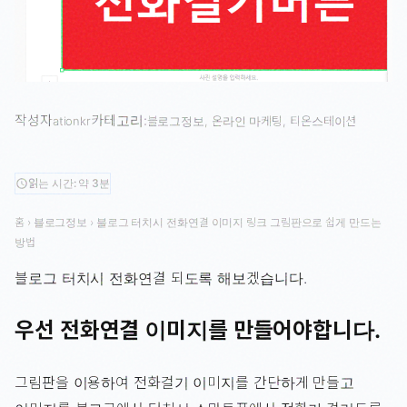
작성자
카테고리:
ationkr
블로그정보
, 
온라인 마케팅
, 
티온스테이션
읽는 시간: 약 3분
schedule
홈
›
블로그정보
›
블로그 터치시 전화연결 이미지 링크 그림판으로 쉽게 만드는
방법
블로그 터치시 전화연결 되도록 해보겠습니다.
우선 전화연결 이미지를 만들어야합니다.
그림판을 이용하여 전화걸기 이미지를 간단하게 만들고