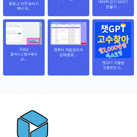
네이버 인기 아이디
블로그 이웃 늘리기
만들기 ...
배너 자...
사모님
컴퓨터 작업관리자
클릭시스템구축의
강제종료 ...
sh...
챗GPT 사용법
프롬프트 이...