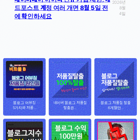
2026년
드포스트 계정 여러 개면 8월 5일 전
8월
4일
에 확인하세요
블로그 어뷰징
네이버 블로그 저품질
블로그 저품질 탈출
5가지와 저품...
탈출은...
6개월만...