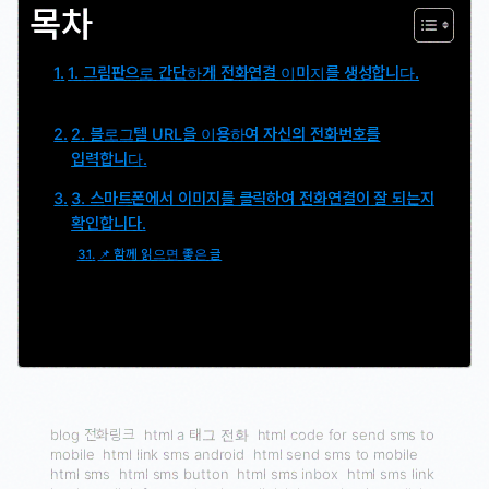
목차
1. 그림판으로 간단하게 전화연결 이미지를 생성합니다.
2. 블로그텔 URL을 이용하여 자신의 전화번호를
입력합니다.
3. 스마트폰에서 이미지를 클릭하여 전화연결이 잘 되는지
확인합니다.
📌 함께 읽으면 좋은 글
blog 전화링크
html a 태그 전화
html code for send sms to
mobile
html link sms android
html send sms to mobile
html sms
html sms button
html sms inbox
html sms link