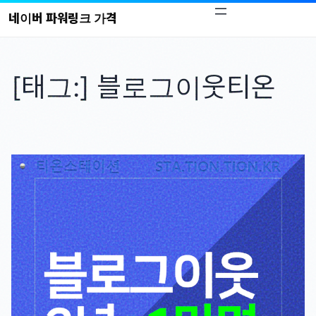
콘
네이버 파워링크 가격
텐
츠
로
[태그:]
블로그이웃티온
바
로
가
기