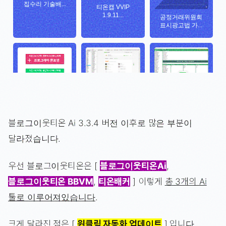
블로그이웃티온 Ai 3.3.4 버전 이후로 많은 부분이
달라졌습니다.
우선 블로그이웃티온은 [
블로그이웃티온Ai
,
블로그이웃티온 BBVM
,
티온배커
] 이렇게
총 3개의 Ai
툴로 이루어져있습니다
.
크게 달라진 점은 [
원클릭 자동화 업데이트
] 입니다.