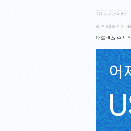
읽는 시간: 약 4분
schedule
홈
›
애드센스 수익
›
애
애드센스 수익 