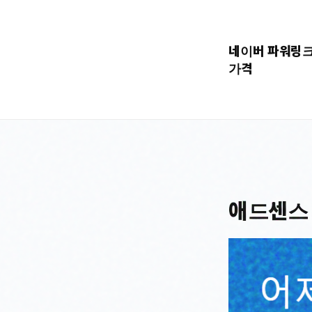
콘
텐
네이버 파워링
츠
가격
로
바
로
가
기
애드센스 