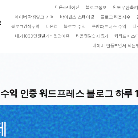
티온스테이션
블로그정보
윈도우단축
네이버 파워링크 가격
바이낸스 스테이킹
블로그 티온지수
크
블로그검색누락
티온캡
블로그 수익
쿠팡파트너스 수익
티
내가1000만원벌기쉬웠던이유
티온랜덤숫자뽑기
키워드마스
네이버 인플루언서 되는
수익 인증 워드프레스 블로그 하루 