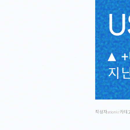
작성자
카테
ationkr