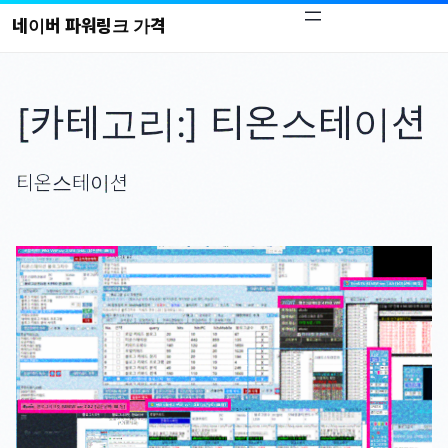
콘
네이버 파워링크 가격
텐
츠
로
[카테고리:]
티온스테이션
바
로
가
티온스테이션
기