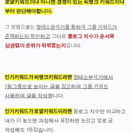
로얄키워드이냐 아니면 경쟁이 있는 씨랭크 키워드이냐
부터 판단해야합니다.
그 방법으로는
형태소분석기를 통하여 그룹 키워드가
존재하는지 확인하고
그다음
블로그 지수가 순서와
상관없이 순위가 뒤섞였는지
입니다.
인기키워드가 씨랭크키워드라면
형태소분석기에서
1등그룹으로 보이는 글을 참고하여 그룹 키워드
사용하여 글을 작성
합니다.
인기키워드가 로얄키워드이라면
블로그 지수만 비교하고
내가 더 높으면 과장해서 표현하면 눈감고 발로 글
작성해도 1등잡습니다.